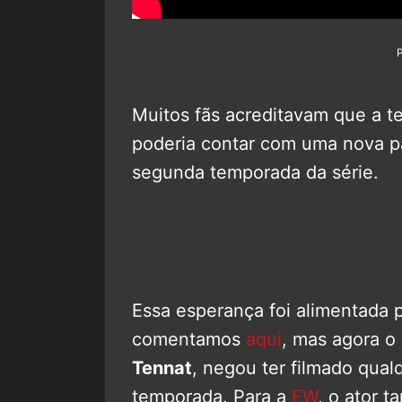
Muitos fãs acreditavam que a t
poderia contar com uma nova pa
segunda temporada da série.
Essa esperança foi alimentada p
comentamos
aqui
, mas agora o 
Tennat
, negou ter filmado qual
temporada. Para a
EW
, o ator 