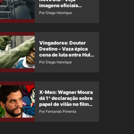
imagens oficiais
descartadas do Hulk
Por Diego Henrique
Cinza no filme
Vingadores: Doutor
Destino – Vaza épica
cena de luta entre Hulk
e o Coisa
Por Diego Henrique
X-Men: Wagner Moura
dá 1ª declaração sobre
papel de vilão no filme
da Marvel
Por Fernando Pimenta