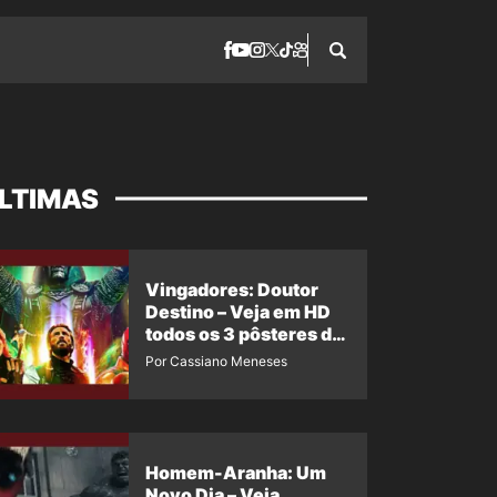
LTIMAS
Vingadores: Doutor
Destino – Veja em HD
todos os 3 pôsteres de
‘Doomsday’ + 1 imagem
Por Cassiano Meneses
oficial com os 26
heróis do filme
Homem-Aranha: Um
Novo Dia – Veja