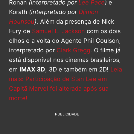
Ronan
(interpretado por
Lee Pace
)
e
Korath
(interpretado por
Djimon
Hounsou
)
. Além da presença de Nick
Fury de
Samuel L. Jackson
com os dois
olhos e a volta do Agente Phil Coulson,
interpretado por
Clark Gregg
. O filme já
está disponível nos cinemas brasileiros,
em
IMAX 3D
, 3D e também em 2D!
Leia
mais: Participação de Stan Lee em
Capitã Marvel foi alterada após sua
morte!
PUBLICIDADE