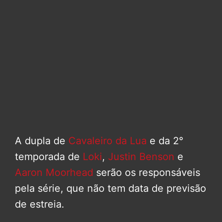
A dupla de
Cavaleiro da Lua
e da 2°
temporada de
Loki
,
Justin Benson
e
Aaron Moorhead
serão os responsáveis
pela série, que não tem data de previsão
de estreia.