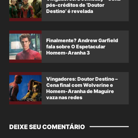
pós-créditos de ‘Doutor
Destino’ é revelada
Finalmente? Andrew Garfield
fala sobre O Espetacular
Homem-Aranha 3
Vingadores: Doutor Destino –
Cena final com Wolverine e
Homem-Aranha de Maguire
vaza nas redes
DEIXE SEU COMENTÁRIO