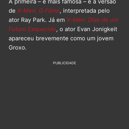
A primeira – e mais famosa – é a versão
de
X-Men: O Filme
, interpretada pelo
ator Ray Park. Já em
X-Men: Dias de um
Futuro Esquecido
, o ator Evan Jonigkeit
apareceu brevemente como um jovem
Groxo.
PUBLICIDADE