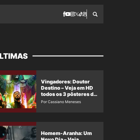
LTIMAS
Vingadores: Doutor
Destino – Veja em HD
todos os 3 pôsteres de
‘Doomsday’ + 1 imagem
Por Cassiano Meneses
oficial com os 26
heróis do filme
Homem-Aranha: Um
Novo Dia – Veja