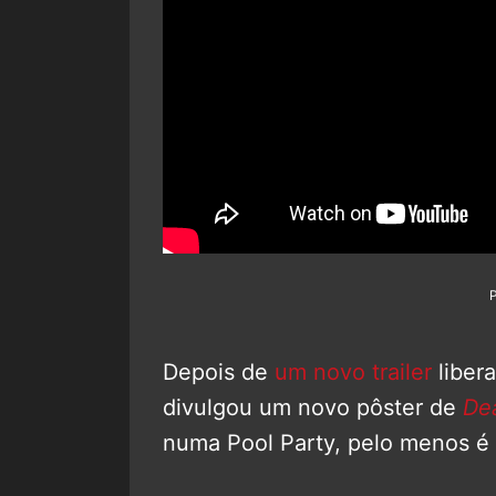
Depois de
um novo trailer
liber
divulgou um novo pôster de
De
numa Pool Party, pelo menos é o