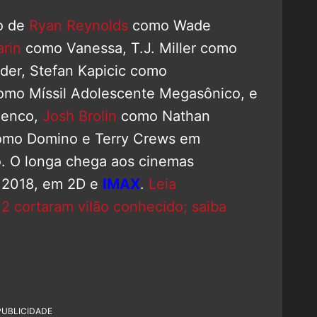
o de
Ryan Reynolds
como Wade
rin
como Vanessa, T.J. Miller como
der, Stefan Kapicic como
como Míssil Adolescente Megasônico, e
lenco,
Josh Brolin
como Nathan
mo Domino e Terry Crews em
. O longa chega aos cinemas
e 2018, em 2D e
IMAX
.
Leia
2 cortaram vilão conhecido; saiba
PUBLICIDADE