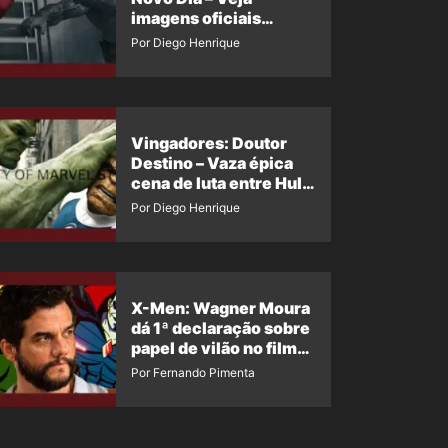
imagens oficiais
descartadas do Hulk
Por Diego Henrique
Cinza no filme
Vingadores: Doutor
Destino – Vaza épica
cena de luta entre Hulk
e o Coisa
Por Diego Henrique
X-Men: Wagner Moura
dá 1ª declaração sobre
papel de vilão no filme
da Marvel
Por Fernando Pimenta