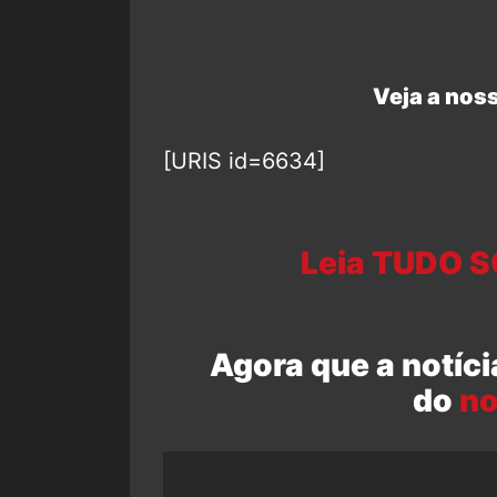
Veja a noss
[URIS id=6634]
Leia TUDO S
Agora que a notíci
do
no