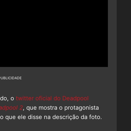
PUBLICIDADE
ado, o
twitter oficial do Deadpool
adpool 2
, que mostra o protagonista
 que ele disse na descrição da foto.