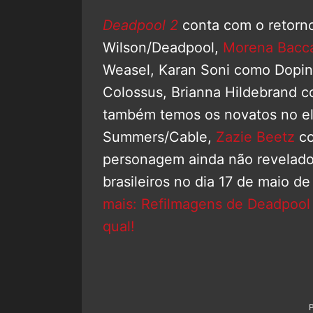
Deadpool 2
conta com o retorn
Wilson/Deadpool,
Morena Bacca
Weasel, Karan Soni como Dopin
Colossus, Brianna Hildebrand 
também temos os novatos no e
Summers/Cable,
Zazie Beetz
co
personagem ainda não revelado
brasileiros no dia 17 de maio d
mais: Refilmagens de Deadpool 
qual!