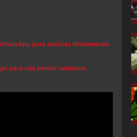
 WhatsApp para notícias diretamente
ogle para não perder nenhuma