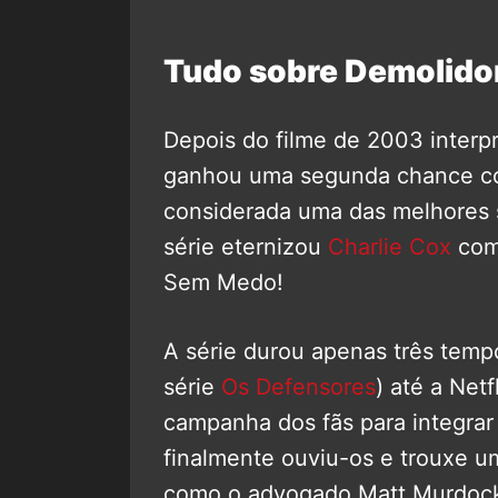
Tudo sobre Demolidor
Depois do filme de 2003 interp
ganhou uma segunda chance com
considerada uma das melhores s
série eternizou
Charlie Cox
como
Sem Medo!
A série durou apenas três temp
série
Os Defensores
) até a Net
campanha dos fãs para integra
finalmente ouviu-os e trouxe u
como o advogado Matt Murdo