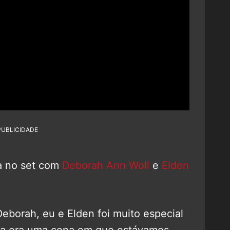
PUBLICIDADE
ia no set com
Deborah Ann Woll
e
Elden
Deborah, eu e Elden foi muito especial
ita era uma cena em que estávamos