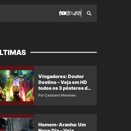
LTIMAS
Vingadores: Doutor
Destino – Veja em HD
todos os 3 pôsteres de
‘Doomsday’ + 1 imagem
Por Cassiano Meneses
oficial com os 26
heróis do filme
Homem-Aranha: Um
Novo Dia – Veja