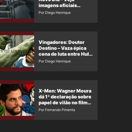
imagens oficiais
descartadas do Hulk
Por Diego Henrique
Cinza no filme
Vingadores: Doutor
Destino – Vaza épica
cena de luta entre Hulk
e o Coisa
Por Diego Henrique
X-Men: Wagner Moura
dá 1ª declaração sobre
papel de vilão no filme
da Marvel
Por Fernando Pimenta