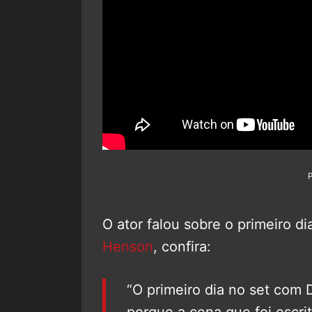
O ator falou sobre o primeiro d
Henson
, confira:
“O primeiro dia no set com 
porque a cena que foi escr