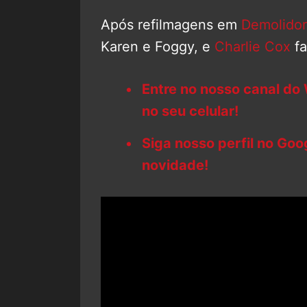
Após refilmagens em
Demolidor
Karen e Foggy, e
Charlie Cox
fa
Entre no nosso canal do
no seu celular!
Siga nosso perfil no Go
novidade!