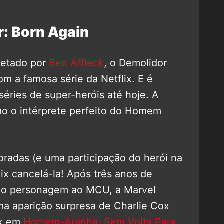
: Born Again
retado por
Ben Affleck
, o Demolidor
 a famosa série da Netflix. E é
éries de super-heróis até hoje. A
 o intérprete perfeito do Homem
oradas (e uma participação do herói na
flix cancelá-la! Após três anos de
r o personagem ao MCU, a Marvel
ma aparição surpresa de Charlie Cox
ck em
Homem-Aranha: Sem Volta Para