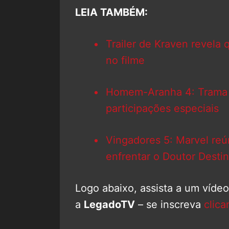
LEIA TAMBÉM:
Trailer de Kraven revela
no filme
Homem-Aranha 4: Trama do
participações especiais
Vingadores 5: Marvel reú
enfrentar o Doutor Desti
Logo abaixo, assista a um víde
a
LegadoTV
– se inscreva
clica