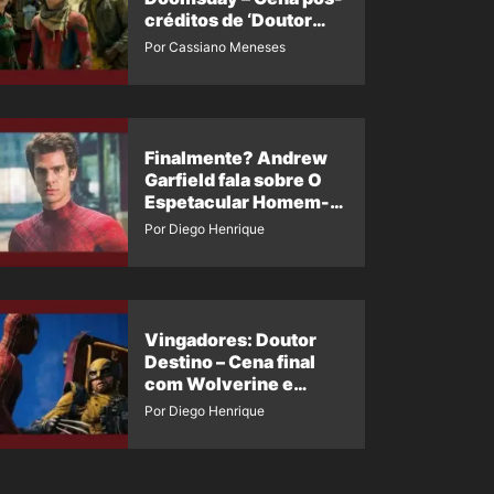
créditos de ‘Doutor
Destino’ é revelada
Por Cassiano Meneses
Finalmente? Andrew
Garfield fala sobre O
Espetacular Homem-
Aranha 3
Por Diego Henrique
Vingadores: Doutor
Destino – Cena final
com Wolverine e
Homem-Aranha de
Por Diego Henrique
Maguire vaza nas
redes