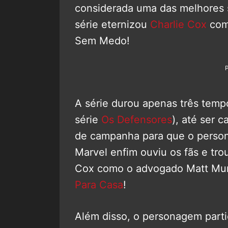
considerada uma das melhores s
série eternizou
Charlie Cox
como
Sem Medo!
A série durou apenas três temp
série
Os Defensores
), até ser 
de campanha para que o perso
Marvel enfim ouviu os fãs e tro
Cox como o advogado Matt M
Para Casa
!
Além disso, o personagem part