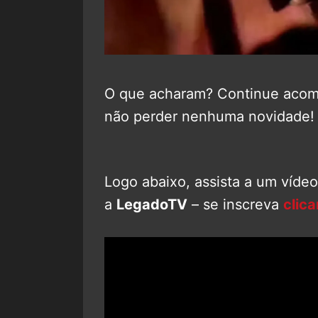
O que acharam? Continue aco
não perder nenhuma novidade!
Logo abaixo, assista a um víde
a
LegadoTV
– se inscreva
clic