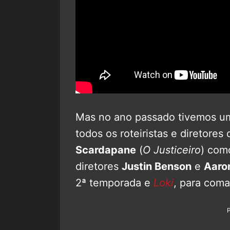
Mas no ano passado tivemos um
todos os roteiristas e diretores
Scardapane
(
O Justiceiro
) com
diretores
Justin Benson
e
Aaro
2ª temporada e
Loki
, para com