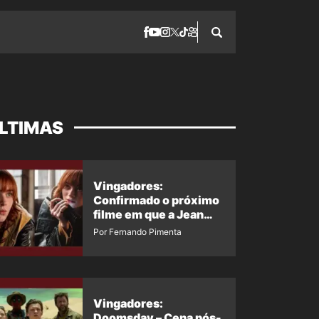
LTIMAS
Vingadores:
Confirmado o próximo
filme em que a Jean
Grey irá aparecer
Por Fernando Pimenta
Vingadores:
Doomsday – Cena pós-