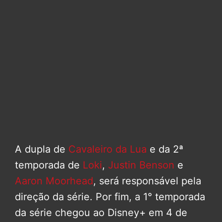
A dupla de
Cavaleiro da Lua
e da 2ª
temporada de
Loki
,
Justin Benson
e
Aaron Moorhead
, será responsável pela
direção da série. Por fim, a 1° temporada
da série chegou ao Disney+ em 4 de