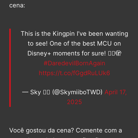
cena:
This is the Kingpin I’ve been wanting
to see! One of the best MCU on
Disney+ moments for sure! 😮‍💨🫣
#DaredevilBornAgain
https://t.co/fGgdRuLUk6
— Sky 🧟‍♂️ (@SkymiiboTWD)
April 17,
2025
Você gostou da cena? Comente com a