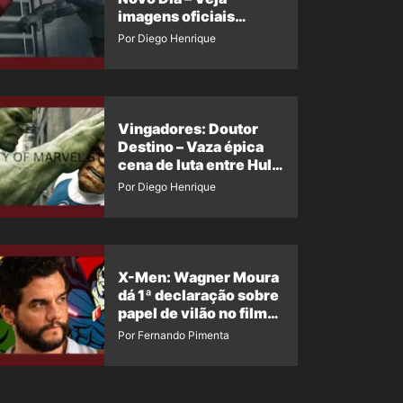
imagens oficiais
descartadas do Hulk
Por Diego Henrique
Cinza no filme
Vingadores: Doutor
Destino – Vaza épica
cena de luta entre Hulk
e o Coisa
Por Diego Henrique
X-Men: Wagner Moura
dá 1ª declaração sobre
papel de vilão no filme
da Marvel
Por Fernando Pimenta