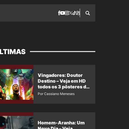
LTIMAS
Vingadores: Doutor
Destino – Veja em HD
todos os 3 pôsteres de
‘Doomsday’ + 1 imagem
Por Cassiano Meneses
oficial com os 26
heróis do filme
Homem-Aranha: Um
Novo Dia – Veja