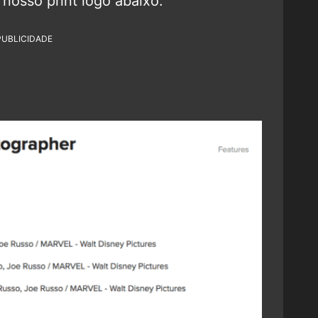
nosso print logo abaixo:
PUBLICIDADE