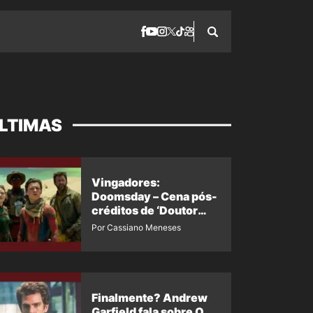
LTIMAS
Vingadores:
Doomsday – Cena pós-
créditos de ‘Doutor
Destino’ é revelada
Por Cassiano Meneses
Finalmente? Andrew
Garfield fala sobre O