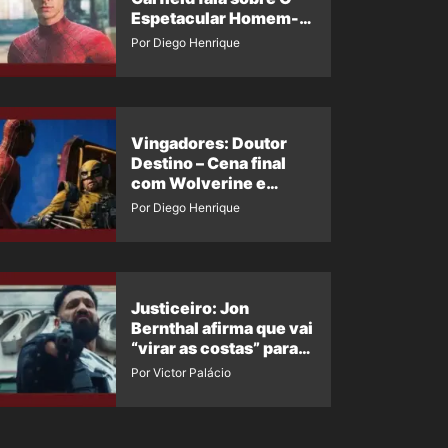
Espetacular Homem-
Aranha 3
Por Diego Henrique
Vingadores: Doutor
Destino – Cena final
com Wolverine e
Homem-Aranha de
Por Diego Henrique
Maguire vaza nas
redes
Justiceiro: Jon
Bernthal afirma que vai
“virar as costas” para
os fãs
Por Victor Palácio