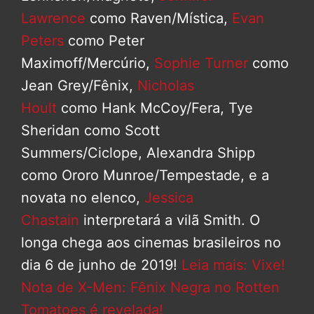
Lawrence
como Raven/Mística,
Evan
Peters
como Peter
Maximoff/Mercúrio,
Sophie Turner
como
Jean Grey/Fênix,
Nicholas
Hoult
como Hank McCoy/Fera, Tye
Sheridan como Scott
Summers/Ciclope, Alexandra Shipp
como Ororo Munroe/Tempestade, e a
novata no elenco,
Jessica
Chastain
interpretará a vilã Smith. O
longa chega aos cinemas brasileiros no
dia 6 de junho de 2019!
Leia mais: Vixe!
Nota de X-Men: Fênix Negra no Rotten
Tomatoes é revelada!