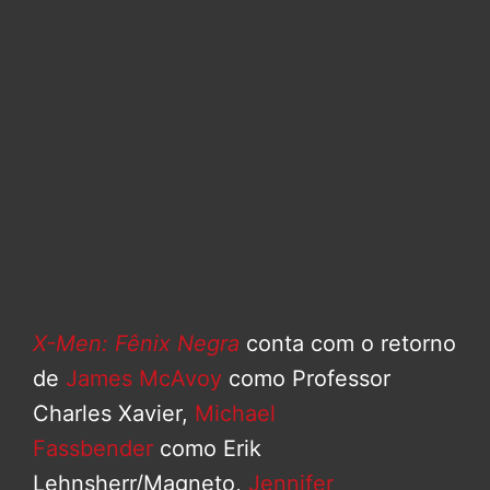
X-Men: Fênix Negra
conta com o retorno
de
James McAvoy
como Professor
Charles Xavier,
Michael
Fassbender
como Erik
Lehnsherr/Magneto,
Jennifer