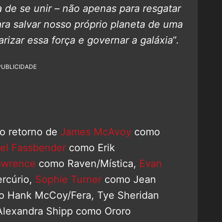
de se unir – não apenas para resgatar
a salvar nosso próprio planeta de uma
arizar essa força e governar a galáxia
”.
PUBLICIDADE
o retorno de
James McAvoy
como
el Fassbender
como Erik
awrence
como Raven/Mística,
Evan
rcúrio,
Sophie Turner
como Jean
 Hank McCoy/Fera, Tye Sheridan
Alexandra Shipp como Ororo