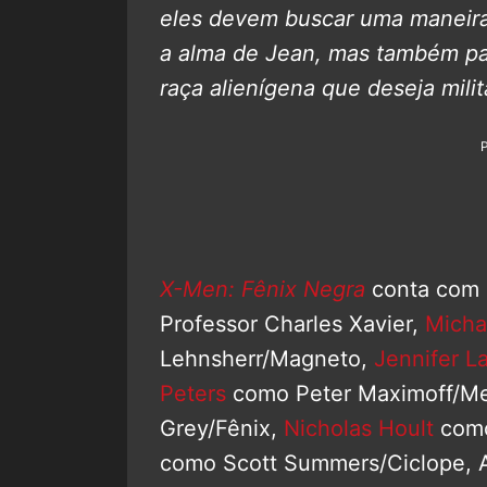
eles devem buscar uma maneira 
a alma de Jean, mas também par
raça alienígena que deseja milit
X-Men: Fênix Negra
conta com 
Professor Charles Xavier,
Micha
Lehnsherr/Magneto,
Jennifer L
Peters
como Peter Maximoff/Me
Grey/Fênix,
Nicholas Hoult
como
como Scott Summers/Ciclope, 