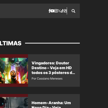
LTIMAS
Vingadores: Doutor
Destino – Veja em HD
todos os 3 pôsteres de
‘Doomsday’ + 1 imagem
Por Cassiano Meneses
oficial com os 26
heróis do filme
Homem-Aranha: Um
Novo Dia – Veja