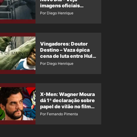
imagens oficiais
descartadas do Hulk
Por Diego Henrique
Cinza no filme
Vingadores: Doutor
Destino – Vaza épica
cena de luta entre Hulk
e o Coisa
Por Diego Henrique
X-Men: Wagner Moura
dá 1ª declaração sobre
papel de vilão no filme
da Marvel
Por Fernando Pimenta