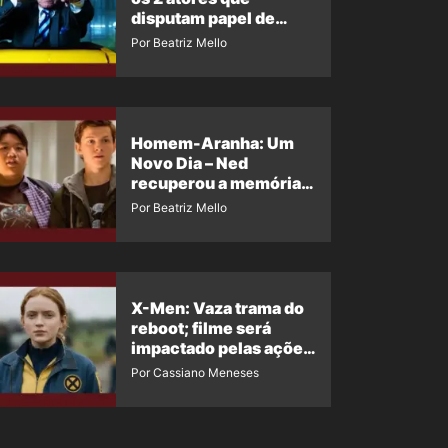
disputam papel de
Professor X
Por Beatriz Mello
Homem-Aranha: Um
Novo Dia – Ned
recuperou a memória?
Ator quebra o silêncio
Por Beatriz Mello
X-Men: Vaza trama do
reboot; filme será
impactado pelas ações
de Jean Grey em
Por Cassiano Meneses
Homem-Aranha 4