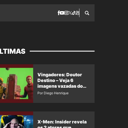
LTIMAS
Vingadores: Doutor
Destino – Veja 6
imagens vazadas do
Homem-Aranha de
Por Diego Henrique
Maguire e Wolverine
X-Men: Insider revela
os 2 atores que