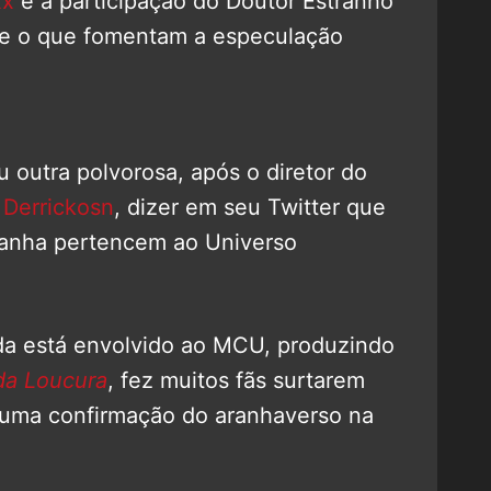
xx
e a participação do Doutor Estranho
ive o que fomentam a especulação
 outra polvorosa, após o diretor do
 Derrickosn
, dizer em seu Twitter que
anha pertencem ao Universo
da está envolvido ao MCU, produzindo
da Loucura
, fez muitos fãs surtarem
o uma confirmação do aranhaverso na