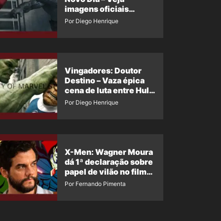
imagens oficiais
descartadas do Hulk
Por Diego Henrique
Cinza no filme
Vingadores: Doutor
Destino – Vaza épica
cena de luta entre Hulk
e o Coisa
Por Diego Henrique
X-Men: Wagner Moura
dá 1ª declaração sobre
papel de vilão no filme
da Marvel
Por Fernando Pimenta