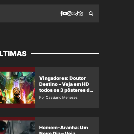
LTIMAS
Vingadores: Doutor
Destino – Veja em HD
todos os 3 pôsteres de
‘Doomsday’ + 1 imagem
Por Cassiano Meneses
oficial com os 26
heróis do filme
Homem-Aranha: Um
Novo Dia – Veja