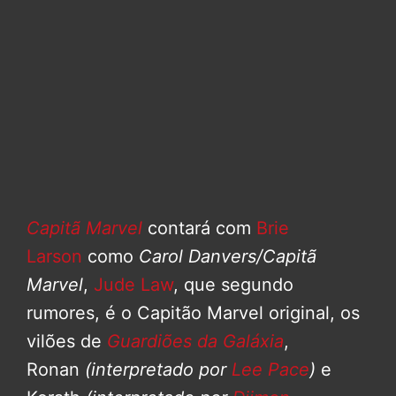
Capitã Marvel
contará com
Brie
Larson
como
Carol Danvers/Capitã
Marvel
,
Jude Law
, que segundo
rumores, é o Capitão Marvel original, os
vilões de
Guardiões da Galáxia
,
Ronan
(interpretado por
Lee Pace
)
e