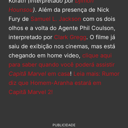
Korath
(interpretado por
Djimon
Hounsou
)
. Além da presença de Nick
Fury de
Samuel L. Jackson
com os dois
olhos e a volta do Agente Phil Coulson,
interpretado por
Clark Gregg
. O filme já
saiu de exibição nos cinemas, mas está
chegando em home video,
clique aqui
para saber quando você poderá assistir
Capitã Marvel
em casa
!
Leia mais: Rumor
diz que Homem-Aranha estará em
Capitã Marvel 2!
PUBLICIDADE