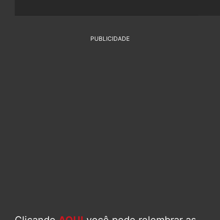
PUBLICIDADE
Clicando
AQUI
você pode relembrar as