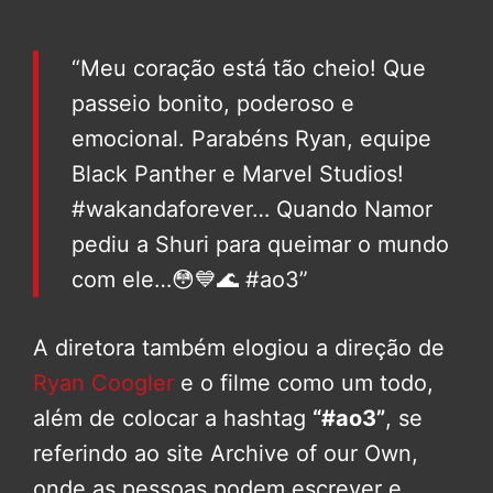
“Meu coração está tão cheio! Que
passeio bonito, poderoso e
emocional. Parabéns Ryan, equipe
Black Panther e Marvel Studios!
#wakandaforever… Quando Namor
pediu a Shuri para queimar o mundo
com ele…😳💙🌊 #ao3”
A diretora também elogiou a direção de
Ryan Coogler
e o filme como um todo,
além de colocar a hashtag
“#ao3”
, se
referindo ao site Archive of our Own,
onde as pessoas podem escrever e