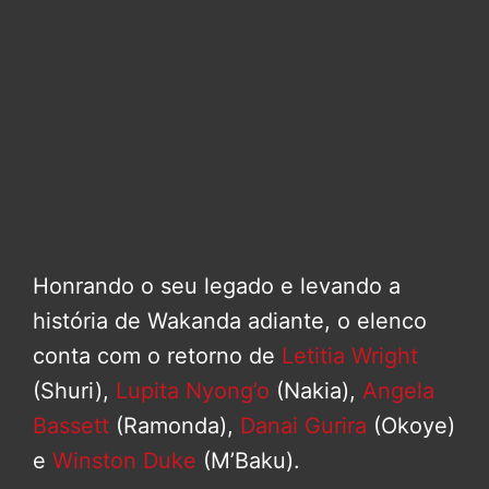
Honrando o seu legado e levando a
história de Wakanda adiante, o elenco
conta com o retorno de
Letitia Wright
(Shuri),
Lupita Nyong’o
(Nakia),
Angela
Bassett
(Ramonda),
Danai Gurira
(Okoye)
e
Winston Duke
(M’Baku).