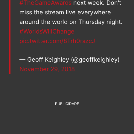
#TheGameAwards
next week. Don't
miss the stream live everywhere
around the world on Thursday night.
#WorldsWillChange
pic.twitter.com/8Trh0rszcJ
— Geoff Keighley (@geoffkeighley)
November 29, 2018
PUBLICIDADE