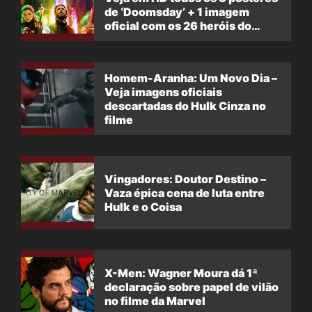
de ‘Doomsday’ + 1 imagem
oficial com os 26 heróis do
filme
Homem-Aranha: Um Novo Dia –
Veja imagens oficiais
descartadas do Hulk Cinza no
filme
Vingadores: Doutor Destino –
Vaza épica cena de luta entre
Hulk e o Coisa
X-Men: Wagner Moura dá 1ª
declaração sobre papel de vilão
no filme da Marvel