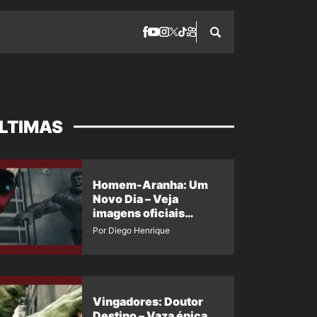
LTIMAS
Homem-Aranha: Um
Novo Dia – Veja
imagens oficiais
descartadas do Hulk
Por Diego Henrique
Cinza no filme
Vingadores: Doutor
Destino – Vaza épica