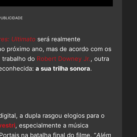
PUBLICIDADE
es: Ultimato
será realmente
no próximo ano, mas de acordo com os
o trabalho do
Robert Downey Jr.
, outra
reconhecida:
a sua trilha sonora
.
gital, a dupla rasgou elogios para o
vestri
, especialmente a música
tais na batalha final do filme. “
Além