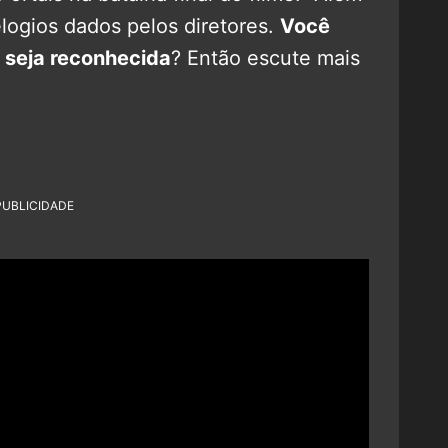
elogios dados pelos diretores.
Você
a seja reconhecida
? Então escute mais
PUBLICIDADE