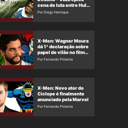
cena de luta entre Hulk
e o Coisa
Por Diego Henrique
X-Men: Wagner Moura
dá 1ª declaração sobre
papel de vilão no filme
da Marvel
Por Fernando Pimenta
X-Men: Novo ator do
Ciclope é finalmente
anunciado pela Marvel
Por Fernando Pimenta