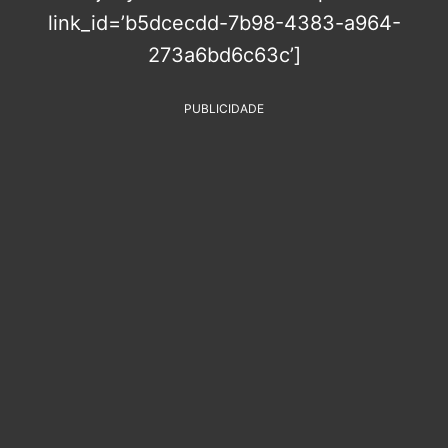
link_id=’b5dcecdd-7b98-4383-a964-
273a6bd6c63c’]
PUBLICIDADE