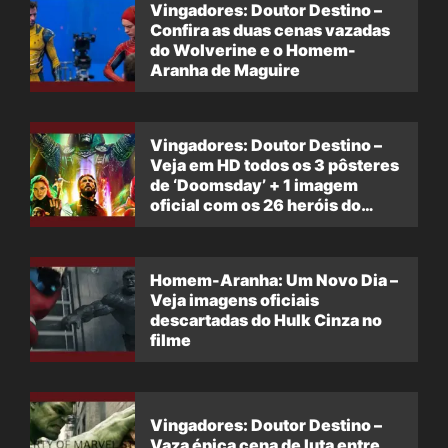
Vingadores: Doutor Destino –
Confira as duas cenas vazadas
do Wolverine e o Homem-
Aranha de Maguire
Vingadores: Doutor Destino –
Veja em HD todos os 3 pôsteres
de ‘Doomsday’ + 1 imagem
oficial com os 26 heróis do
filme
Homem-Aranha: Um Novo Dia –
Veja imagens oficiais
descartadas do Hulk Cinza no
filme
Vingadores: Doutor Destino –
Vaza épica cena de luta entre