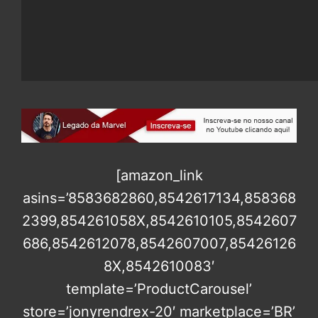
[amazon_link
asins=’8583682860,8542617134,858368
2399,854261058X,8542610105,8542607
686,8542612078,8542607007,85426126
8X,8542610083′
template=’ProductCarousel’
store=’jonyrendrex-20′ marketplace=’BR’