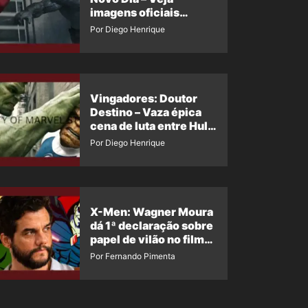
imagens oficiais
descartadas do Hulk
Por Diego Henrique
Cinza no filme
Vingadores: Doutor
Destino – Vaza épica
cena de luta entre Hulk
e o Coisa
Por Diego Henrique
X-Men: Wagner Moura
dá 1ª declaração sobre
papel de vilão no filme
da Marvel
Por Fernando Pimenta