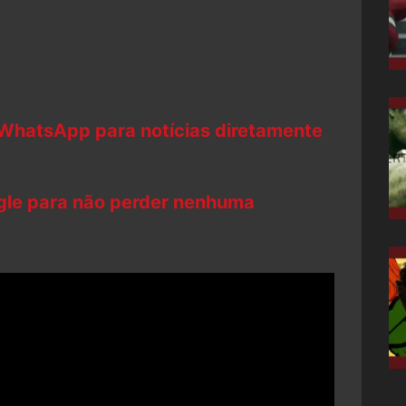
 WhatsApp para notícias diretamente
ogle para não perder nenhuma