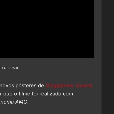
PUBLICIDADE
 novos pôsteres de
Vingadores: Guerra
r que o filme foi realizado com
Cinema AMC
.