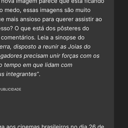
a nova imagem parece que está ficando
do medo, essas imagens são muito
e mais ansioso para querer assistir ao
resso? O que está dos pôsteres do
 comentários. Leia a sinopse do
rra, disposto a reunir as Joias do
ingadores precisam unir forças com os
mo tempo em que lidam com
s integrantes”
.
PUBLICIDADE
a aos cinemas brasileiros no dia 26 de