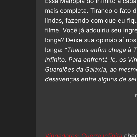
Essa Manopla do Infinito a cad
mais completa. Tirando o fato 
lindas, fazendo com que eu fiqu
filme. Você já adquiriu seu ing
longa? Deixe sua opinião aí nos
longa:
“Thanos enfim chega à Te
Infinito. Para enfrentá-lo, os V
Guardiões da Galáxia, ao mes
desavenças entre alguns de seu
Vingadores: Guerra Infinita
cheg