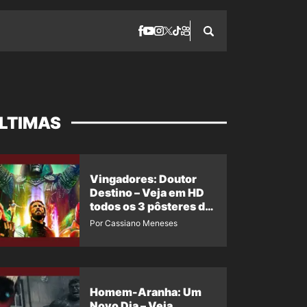
LTIMAS
Vingadores: Doutor
Destino – Veja em HD
todos os 3 pôsteres de
‘Doomsday’ + 1 imagem
Por Cassiano Meneses
oficial com os 26
heróis do filme
Homem-Aranha: Um
Novo Dia – Veja