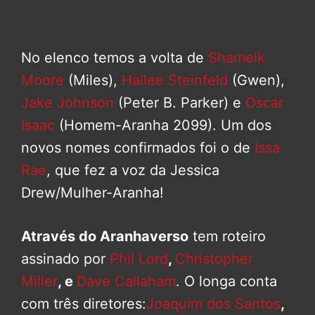
No elenco temos a volta de
Shameik
Moore
(Miles),
Hailee Steinfeld
(Gwen),
Jake Johnson
(Peter B. Parker) e
Oscar
Isaac
(Homem-Aranha 2099). Um dos
novos nomes confirmados foi o de
Issa
Rae
, que fez a voz da Jessica
Drew/Mulher-Aranha!
Através do Aranhaverso
tem roteiro
assinado por
Phil Lord
,
Christopher
Miller
, e
Dave Callaham
. O longa conta
com três diretores:
Joaquim dos Santos
,