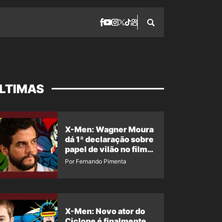
LTIMAS
X-Men: Wagner Moura
dá 1ª declaração sobre
papel de vilão no filme
da Marvel
Por Fernando Pimenta
X-Men: Novo ator do
Ciclope é finalmente