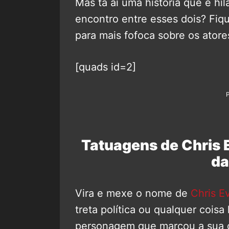
Mas tá aí uma história que é hil
encontro entre esses dois? Fiq
para mais fofoca sobre os atore
[quads id=2]
Tatuagens de Chris 
da
Vira e mexe o nome de
Chris E
treta política ou qualquer coisa
personagem que marcou a sua c