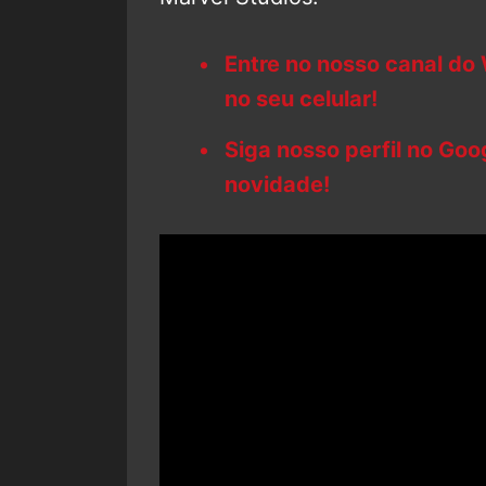
Entre no nosso canal do
no seu celular!
Siga nosso perfil no Go
novidade!