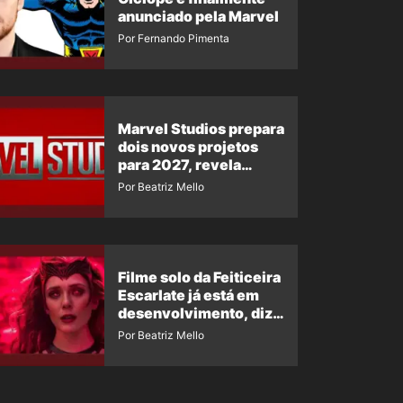
anunciado pela Marvel
Por Fernando Pimenta
Marvel Studios prepara
dois novos projetos
para 2027, revela
insider
Por Beatriz Mello
Filme solo da Feiticeira
Escarlate já está em
desenvolvimento, diz
insider
Por Beatriz Mello