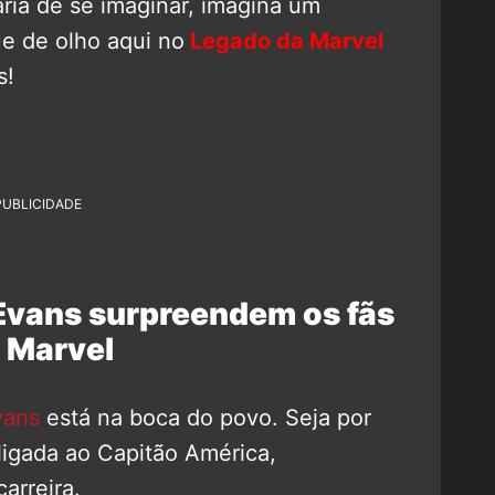
ária de se imaginar, imagina um
ue de olho aqui no
Legado da Marvel
s!
PUBLICIDADE
Evans surpreendem os fãs
 Marvel
vans
está na boca do povo. Seja por
 ligada ao Capitão América,
arreira.