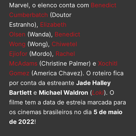
Marvel, o elenco conta com
Benedict
Cumberbatch
(Doutor
Estranho),
Elizabeth
Olsen
(Wanda),
Benedict
Wong
(Wong),
Chiwetel
Ejiofor
(Mordo),
Rachel
McAdams
(Christine Palmer) e
Xochitl
Gomez
(America Chavez). O roteiro fica
por conta da estreante
Jade Halley
Bartlett
e
Michael Waldron
(
Loki
). O
filme tem a data de estreia marcada para
os cinemas brasileiros no dia
5 de maio
de 2022
!