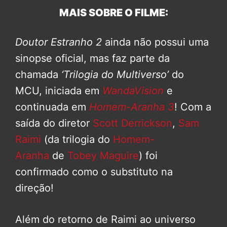
MAIS SOBRE O FILME:
Doutor Estranho 2
ainda não possui uma
sinopse oficial, mas faz parte da
chamada
‘Trilogia do Multiverso’
do
MCU, iniciada em
WandaVision
e
continuada em
Homem-Aranha 3
! Com a
saída do diretor
Scott Derrickson
,
Sam
Raimi
(da trilogia do
Homem-
Aranha
de
Tobey Maguire
) foi
confirmado como o substituto na
direção!
Além do retorno de Raimi ao universo