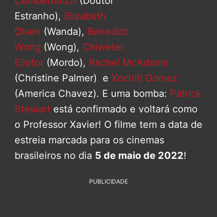
Cumberbatch
(Doutor
Estranho),
Elizabeth
Olsen
(Wanda),
Benedict
Wong
(Wong),
Chiwetel
Ejiofor
(Mordo),
Rachel McAdams
(Christine Palmer) e
Xochitl Gomez
(America Chavez). E uma bomba:
Patrick
Stewart
está confirmado e voltará como
o Professor Xavier! O filme tem a data de
estreia marcada para os cinemas
brasileiros no dia
5 de maio de 2022
!
PUBLICIDADE