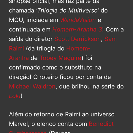
sinopse oficial, mas faz parte da
chamada
‘Trilogia do Multiverso’
do
MCU, iniciada em
WandaVision
e
continuada em
Homem-Aranha 3
! Com a
saída do diretor
Scott Derrickson
,
Sam
Raimi
(da trilogia do
Homem-
Aranha
de
Tobey Maguire
) foi
confirmado como o substituto na
direção! O roteiro ficou por conta de
Michael Waldron
, que brilhou na série do
Loki
!
Além do retorno de Raimi ao universo
Marvel, o elenco conta com
Benedict