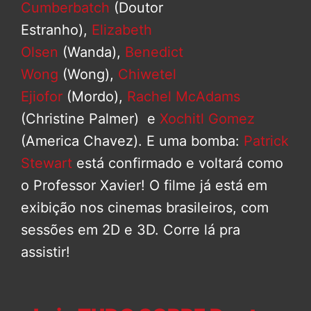
Cumberbatch
(Doutor
Estranho),
Elizabeth
Olsen
(Wanda),
Benedict
Wong
(Wong),
Chiwetel
Ejiofor
(Mordo),
Rachel McAdams
(Christine Palmer) e
Xochitl Gomez
(America Chavez). E uma bomba:
Patrick
Stewart
está confirmado e voltará como
o Professor Xavier! O filme já está em
exibição nos cinemas brasileiros, com
sessões em 2D e 3D. Corre lá pra
assistir!