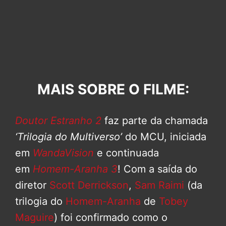
MAIS SOBRE O FILME:
Doutor Estranho 2
faz parte da chamada
‘Trilogia do Multiverso’
do MCU, iniciada
em
WandaVision
e continuada
em
Homem-Aranha 3
! Com a saída do
diretor
Scott Derrickson
,
Sam Raimi
(da
trilogia do
Homem-Aranha
de
Tobey
Maguire
) foi confirmado como o