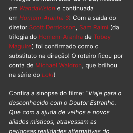
em
WandaVision
e continuada
em
Homem-Aranha 3
! Com a saída do
diretor
Scott Derrickson
,
Sam Raimi
(da
trilogia do
Homem-Aranha
de
Tobey
Maguire
) foi confirmado como o
substituto na direção! O roteiro ficou por
conta de
Michael Waldron
, que brilhou
na série do
Loki
!
Confira a sinopse do filme:
“Viaje para o
desconhecido com o Doutor Estranho.
Que com a ajuda de velhos e novos
aliados místicos, atravessam as
perigosas realidades alternativas do