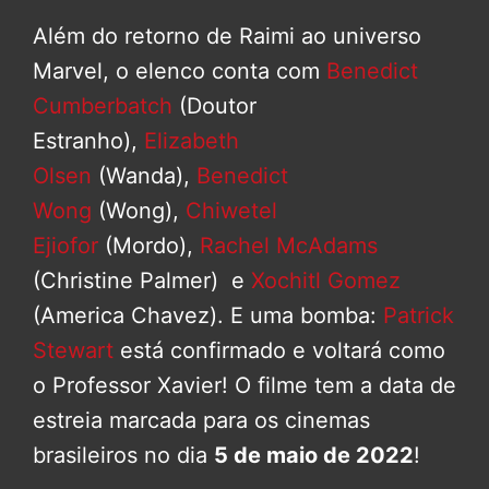
Além do retorno de Raimi ao universo
Marvel, o elenco conta com
Benedict
Cumberbatch
(Doutor
Estranho),
Elizabeth
Olsen
(Wanda),
Benedict
Wong
(Wong),
Chiwetel
Ejiofor
(Mordo),
Rachel McAdams
(Christine Palmer) e
Xochitl Gomez
(America Chavez). E uma bomba:
Patrick
Stewart
está confirmado e voltará como
o Professor Xavier! O filme tem a data de
estreia marcada para os cinemas
brasileiros no dia
5 de maio de 2022
!