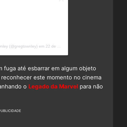
nley
(@gregtownley) em
22 de Out, 2020 às 8:32 PDT
m fuga até esbarrar em algum objeto
s reconhecer este momento no cinema
anhando o
Legado da Marvel
para não
PUBLICIDADE