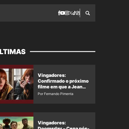
LTIMAS
Vingadores:
Confirmado o próximo
filme em que a Jean
Grey irá aparecer
Por Fernando Pimenta
Vingadores:
Doomsday – Cena pós-