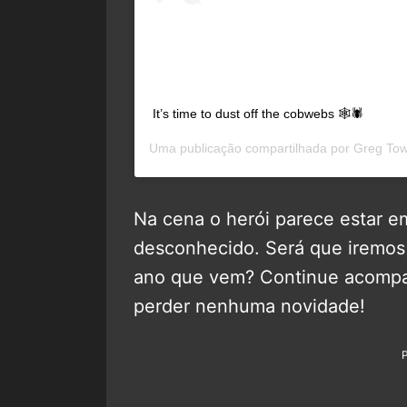
It’s time to dust off the cobwebs 🕸🕷
Uma publicação compartilhada por
Greg Tow
Na cena o herói parece estar e
desconhecido. Será que iremo
ano que vem? Continue acomp
perder nenhuma novidade!