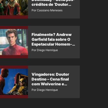
créditos de ‘Doutor
Destino’ é revelada
Por Cassiano Meneses
Finalmente? Andrew
Garfield fala sobre O
Espetacular Homem-
Aranha 3
Por Diego Henrique
Vingadores: Doutor
Destino – Cena final
com Wolverine e
Homem-Aranha de
Por Diego Henrique
Maguire vaza nas
redes