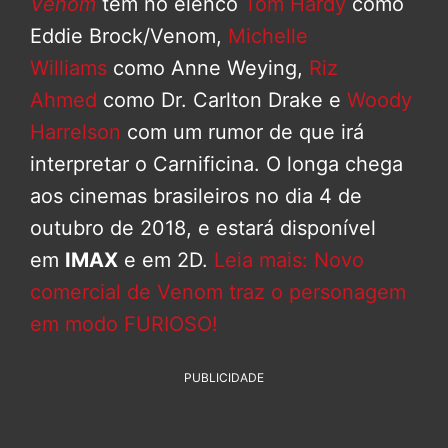
Venom
tem no elenco
Tom Hardy
como
Eddie Brock/Venom,
Michelle
Williams
como Anne Weying,
Riz
Ahmed
como Dr. Carlton Drake e
Woody
Harrelson
com um rumor de que irá
interpretar o Carnificina. O longa chega
aos cinemas brasileiros no dia 4 de
outubro de 2018, e estará disponível
em
IMAX
e em 2D.
Leia mais: Novo
comercial de Venom traz o personagem
em modo FURIOSO!
PUBLICIDADE