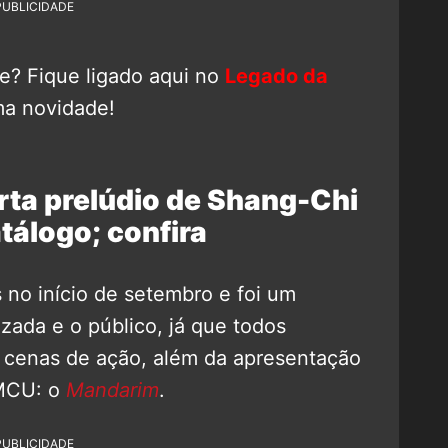
PUBLICIDADE
e? Fique ligado aqui no
Legado da
a novidade!
rta prelúdio de Shang-Chi
tálogo; confira
no início de setembro e foi um
izada e o público, já que todos
is cenas de ação, além da apresentação
 MCU: o
Mandarim
.
PUBLICIDADE