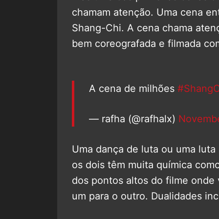
chamam atenção. Uma cena entr
Shang-Chi. A cena chama atenç
bem coreografada e filmada com 
A cena de milhões
#ShangC
— rafha (@rafhalx)
Novembe
Uma dança de luta ou uma luta d
os dois têm muita química como
dos pontos altos do filme onde 
um para o outro. Dualidades incr