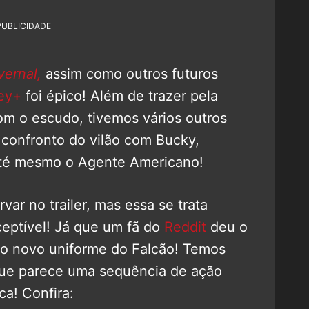
PUBLICIDADE
vernal,
assim como outros futuros
ey+
foi épico! Além de trazer pela
om o escudo, tivemos vários outros
o confronto do vilão com Bucky,
até mesmo o Agente Americano!
ar no trailer, mas essa se trata
eptível! Já que um fã do
Reddit
deu o
 o novo uniforme do Falcão! Temos
que parece uma sequência de ação
ca! Confira: