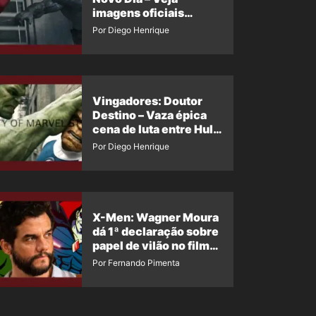
imagens oficiais
descartadas do Hulk
Por Diego Henrique
Cinza no filme
Vingadores: Doutor
Destino – Vaza épica
cena de luta entre Hulk
e o Coisa
Por Diego Henrique
X-Men: Wagner Moura
dá 1ª declaração sobre
papel de vilão no filme
da Marvel
Por Fernando Pimenta