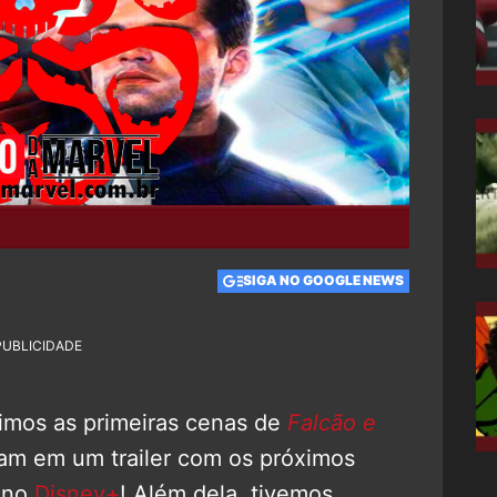
SIGA NO GOOGLE NEWS
PUBLICIDADE
mos as primeiras cenas de
Falcão e
ram em um trailer com os próximos
 no
Disney+
! Além dela, tivemos