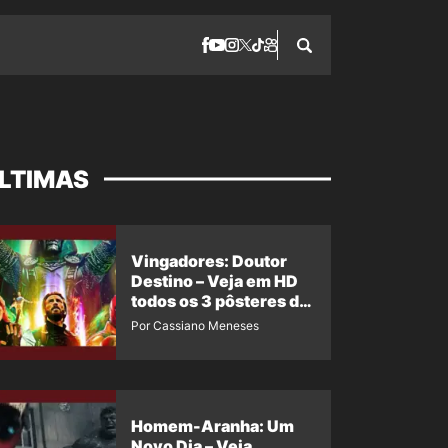
LTIMAS
Vingadores: Doutor
Destino – Veja em HD
todos os 3 pôsteres de
‘Doomsday’ + 1 imagem
Por Cassiano Meneses
oficial com os 26
heróis do filme
Homem-Aranha: Um
Novo Dia – Veja