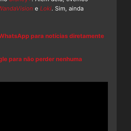
andaVision
e
Loki
. Sim, ainda
 WhatsApp para notícias diretamente
ogle para não perder nenhuma