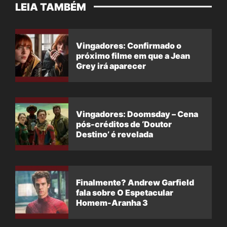
LEIA TAMBÉM
Vingadores: Confirmado o
próximo filme em que a Jean
Grey irá aparecer
Vingadores: Doomsday – Cena
pós-créditos de ‘Doutor
Destino’ é revelada
Finalmente? Andrew Garfield
fala sobre O Espetacular
Homem-Aranha 3