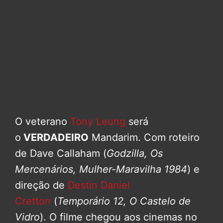
O veterano
Tony Leung
será
o
VERDADEIRO
Mandarim. Com roteiro
de Dave Callaham (
Godzilla, Os
Mercenários, Mulher-Maravilha 1984
) e
direção de
Destin Daniel
Cretton
(
Temporário 12, O Castelo de
Vidro
). O filme chegou aos cinemas no