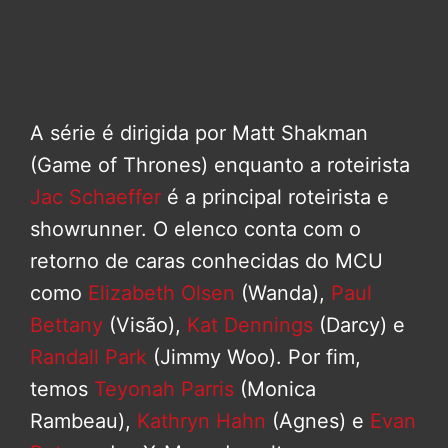
A série é dirigida por Matt Shakman
(Game of Thrones) enquanto a roteirista
Jac Schaeffer
é a principal roteirista e
showrunner. O elenco conta com o
retorno de caras conhecidas do MCU
como
Elizabeth Olsen
(Wanda),
Paul
Bettany
(Visão),
Kat Dennings
(Darcy) e
Randall Park
(Jimmy Woo). Por fim,
temos
Teyonah Parris
(Monica
Rambeau),
Kathryn Hahn
(Agnes) e
Evan