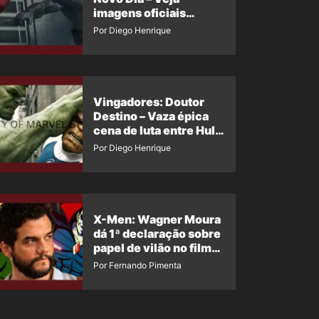
imagens oficiais
descartadas do Hulk
Por Diego Henrique
Cinza no filme
Vingadores: Doutor
Destino – Vaza épica
cena de luta entre Hulk
e o Coisa
Por Diego Henrique
X-Men: Wagner Moura
dá 1ª declaração sobre
papel de vilão no filme
da Marvel
Por Fernando Pimenta