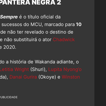
PANTERA NEGRA 2
 Sempre
é o título oficial da
s sucessos do MCU, marcado para
10
de não ter revelado o destino de
e não substituirá o ator
Chadwick
de 2020.
o a história de Wakanda adiante, o
Letitia Wright
(Shuri),
Lupita Nyong’o
da),
Danai Gurira
(Okoye) e
Winston
PUBLICIDADE