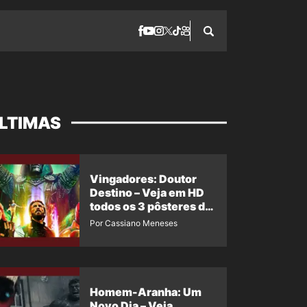
LTIMAS
Vingadores: Doutor
Destino – Veja em HD
todos os 3 pôsteres de
‘Doomsday’ + 1 imagem
Por Cassiano Meneses
oficial com os 26
heróis do filme
Homem-Aranha: Um
Novo Dia – Veja