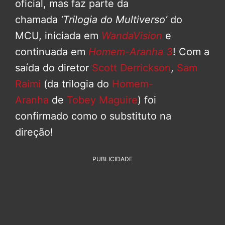
oficial, mas faz parte da
chamada
‘Trilogia do Multiverso’
do
MCU, iniciada em
WandaVision
e
continuada em
Homem-Aranha 3
! Com a
saída do diretor
Scott Derrickson
,
Sam
Raimi
(da trilogia do
Homem-
Aranha
de
Tobey Maguire
) foi
confirmado como o substituto na
direção!
PUBLICIDADE