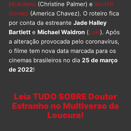
McAdams
(Christine Palmer) e
Xochitl
Gomez
(America Chavez). O roteiro fica
por conta da estreante
Jade Halley
Bartlett
e
Michael Waldron
(
Loki
). Após
a alteração provocada pelo coronavírus,
o filme tem nova data marcada para os
cinemas brasileiros no dia
25 de março
de 2022
!
Leia TUDO SOBRE Doutor
Estranho no Multiverso da
Loucura!