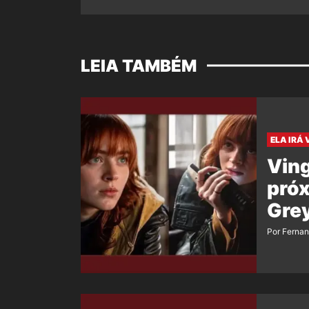
LEIA TAMBÉM
ELA IRÁ 
Vin
próx
Grey
Por Ferna