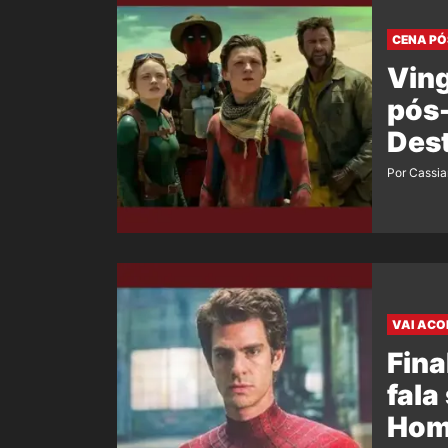
CENA PÓ
Vin
pós-
Dest
Por Cassi
VAI ACO
Fina
fala
Hom