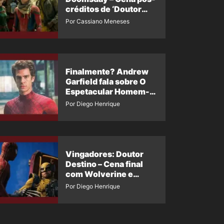
créditos de ‘Doutor
Destino’ é revelada
Por Cassiano Meneses
Finalmente? Andrew
Garfield fala sobre O
Espetacular Homem-
Aranha 3
Por Diego Henrique
Vingadores: Doutor
Destino – Cena final
com Wolverine e
Homem-Aranha de
Por Diego Henrique
Maguire vaza nas
redes