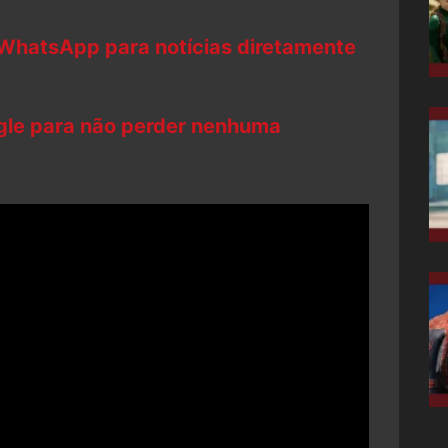
 WhatsApp para notícias diretamente
ogle para não perder nenhuma