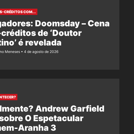
S-CRÉDITOS COM...
gadores: Doomsday – Cena
créditos de ‘Doutor
ino’ é revelada
ano Meneses
4 de agosto de 2026
NTECER?
lmente? Andrew Garfield
 sobre O Espetacular
em-Aranha 3