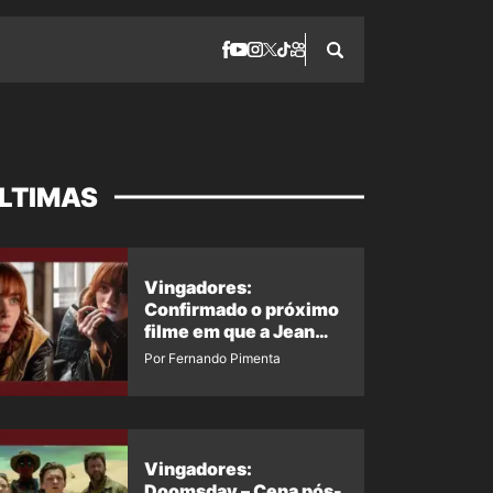
LTIMAS
Vingadores:
Confirmado o próximo
filme em que a Jean
Grey irá aparecer
Por Fernando Pimenta
Vingadores:
Doomsday – Cena pós-