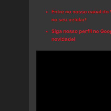
Entre no nosso canal do
no seu celular!
Siga nosso perfil no Go
novidade!