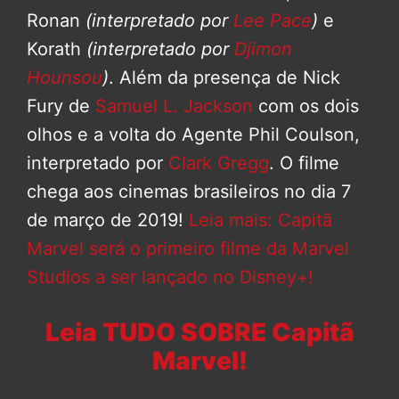
Ronan
(interpretado por
Lee Pace
)
e
Korath
(interpretado por
Djimon
Hounsou
)
. Além da presença de Nick
Fury de
Samuel L. Jackson
com os dois
olhos e a volta do Agente Phil Coulson,
interpretado por
Clark Gregg
. O filme
chega aos cinemas brasileiros no dia 7
de março de 2019!
Leia mais: Capitã
Marvel será o primeiro filme da Marvel
Studios a ser lançado no Disney+!
Leia TUDO SOBRE Capitã
Marvel!