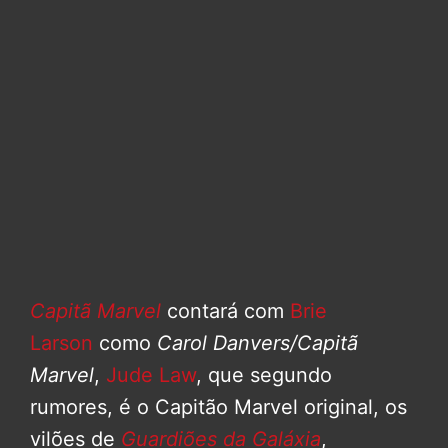
Capitã Marvel
contará com
Brie
Larson
como
Carol Danvers/Capitã
Marvel
,
Jude Law
, que segundo
rumores, é o Capitão Marvel original, os
vilões de
Guardiões da Galáxia
,