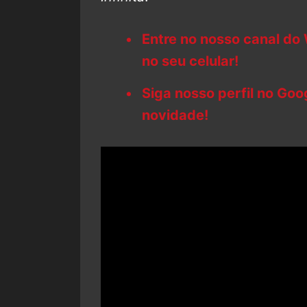
Entre no nosso canal do
no seu celular!
Siga nosso perfil no Go
novidade!