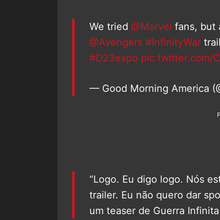
We tried
@Marvel
fans, but 
@Avengers
#InfinityWar
trai
#D23expo
pic.twitter.com
— Good Morning America
“Logo. Eu digo logo. Nós e
trailer. Eu não quero dar sp
um teaser de Guerra Infinita