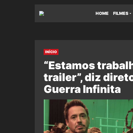
HOME
FILMES
INÍCIO
“Estamos traba
trailer”, diz dir
Guerra Infinita