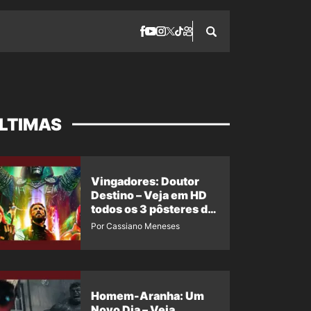
LTIMAS
Vingadores: Doutor
Destino – Veja em HD
todos os 3 pôsteres de
‘Doomsday’ + 1 imagem
Por Cassiano Meneses
oficial com os 26
heróis do filme
Homem-Aranha: Um
Novo Dia – Veja