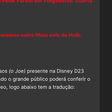
 Peter Parker em Vingadores: Guerra
teremos outro filme solo do Hulk.
ssos
(o Joe)
presente na Disney D23
do o grande público poderá conferir o
deo, logo abaixo tem a tradução: