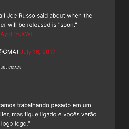
all Joe Russo said about when the
ler will be released is "soon."
/CAynHYoXWF
 (@GMA)
July 16, 2017
PUBLICIDADE
stamos trabalhando pesado em um
oiler, mas fique ligado e vocês verão
 logo logo.”