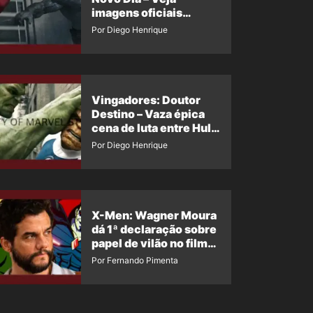
imagens oficiais
descartadas do Hulk
Por Diego Henrique
Cinza no filme
Vingadores: Doutor
Destino – Vaza épica
cena de luta entre Hulk
e o Coisa
Por Diego Henrique
X-Men: Wagner Moura
dá 1ª declaração sobre
papel de vilão no filme
da Marvel
Por Fernando Pimenta