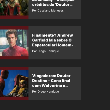
créditos de ‘Doutor
Destino’ é revelada
Por Cassiano Meneses
Finalmente? Andrew
Garfield fala sobre O
Espetacular Homem-
Aranha 3
Por Diego Henrique
Vingadores: Doutor
Destino – Cena final
com Wolverine e
Homem-Aranha de
Por Diego Henrique
Maguire vaza nas
redes