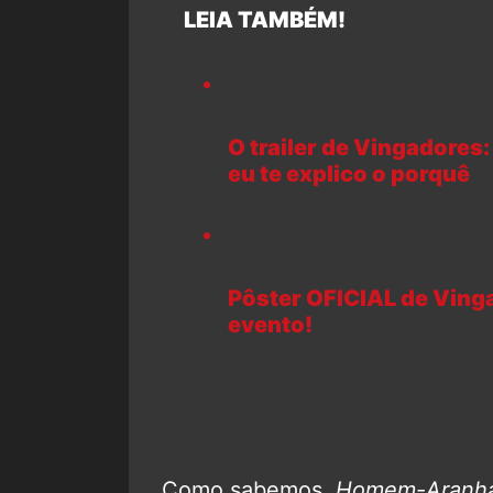
LEIA TAMBÉM!
O trailer de Vingadores: 
eu te explico o porquê
Pôster OFICIAL de Vinga
evento!
Como sabemos,
Homem-Aranha: