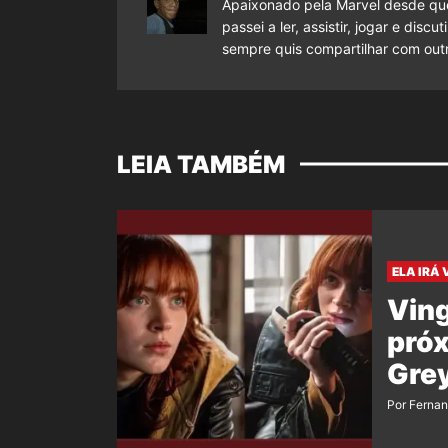
Apaixonado pela Marvel desde que
passei a ler, assistir, jogar e dis
sempre quis compartilhar com outr
LEIA TAMBÉM
ELA IRÁ 
Vin
próx
Grey
Por Ferna