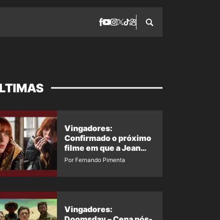
LTIMAS
Vingadores:
Confirmado o próximo
filme em que a Jean
Grey irá aparecer
Por Fernando Pimenta
Vingadores:
Doomsday – Cena pós-