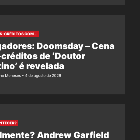
S-CRÉDITOS COM...
gadores: Doomsday – Cena
créditos de ‘Doutor
ino’ é revelada
ano Meneses
4 de agosto de 2026
NTECER?
lmente? Andrew Garfield