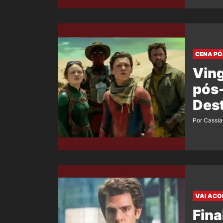
CENA PÓ
Vin
pós-
Dest
Por Cassi
VAI ACO
Fina