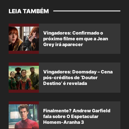
LEIA TAMBÉM
Vingadores: Confirmado o
próximo filme em que a Jean
Grey irá aparecer
Vingadores: Doomsday – Cena
pós-créditos de ‘Doutor
Destino’ é revelada
Finalmente? Andrew Garfield
fala sobre O Espetacular
Homem-Aranha 3