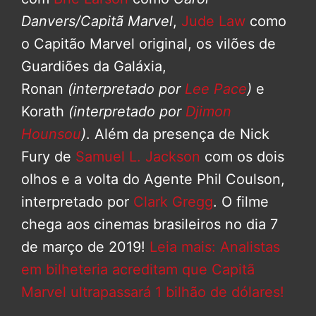
Danvers/Capitã Marvel
,
Jude Law
como
o Capitão Marvel original, os vilões de
Guardiões da Galáxia,
Ronan
(interpretado por
Lee Pace
)
e
Korath
(interpretado por
Djimon
Hounsou
)
. Além da presença de Nick
Fury de
Samuel L. Jackson
com os dois
olhos e a volta do Agente Phil Coulson,
interpretado por
Clark Gregg
. O filme
chega aos cinemas brasileiros no dia 7
de março de 2019!
Leia mais: Analistas
em bilheteria acreditam que Capitã
Marvel ultrapassará 1 bilhão de dólares!