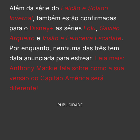
Além da série do
Falcão e Solado
Invernal
, também estão confirmadas
para o
Disney+
as séries
Loki
,
Gavião
Arqueiro
e
Visão e Feiticeira Escarlate
.
Por enquanto, nenhuma das três tem
data anunciada para estrear.
Leia mais:
Anthony Mackie fala sobre como a sua
versão do Capitão América será
diferente!
PUBLICIDADE