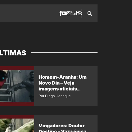
LTIMAS
Homem-Aranha: Um
Novo Dia – Veja
imagens oficiais
descartadas do Hulk
Por Diego Henrique
Cinza no filme
Vingadores: Doutor
Destino – Vaza épica