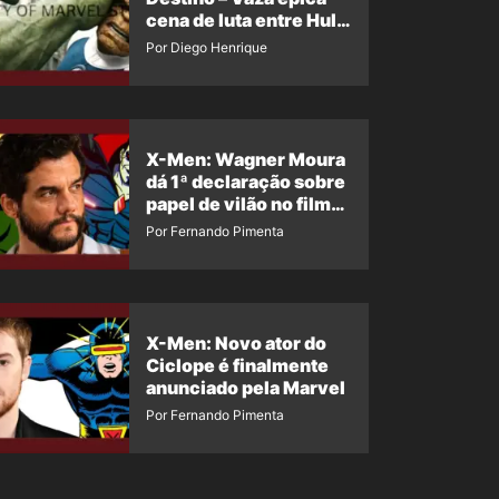
cena de luta entre Hulk
e o Coisa
Por Diego Henrique
X-Men: Wagner Moura
dá 1ª declaração sobre
papel de vilão no filme
da Marvel
Por Fernando Pimenta
X-Men: Novo ator do
Ciclope é finalmente
anunciado pela Marvel
Por Fernando Pimenta