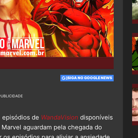
SIGA NO GOOGLE NEWS
PUBLICIDADE
 episódios de
WandaVision
disponíveis
a Marvel aguardam pela chegada do
r os episódios para aliviar a ansiedade