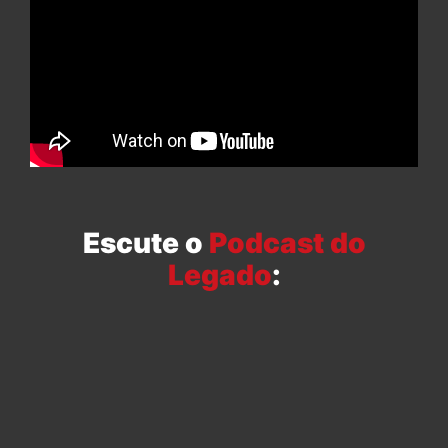
Escute o
Podcast do
Legado
: