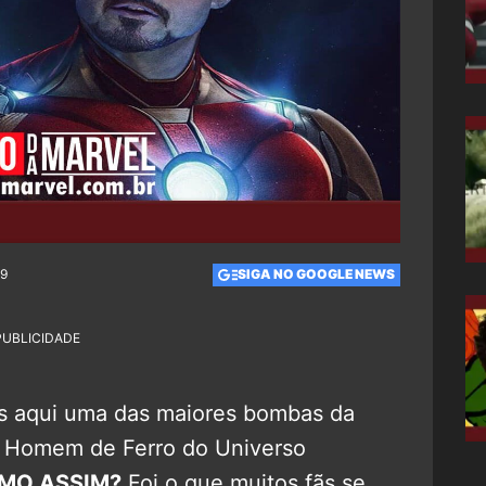
29
SIGA NO GOOGLE NEWS
PUBLICIDADE
s aqui uma das maiores bombas da
ovo Homem de Ferro do Universo
MO ASSIM?
Foi o que muitos fãs se