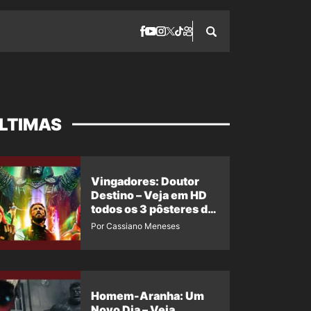
LTIMAS
Vingadores: Doutor
Destino – Veja em HD
todos os 3 pôsteres de
‘Doomsday’ + 1 imagem
Por Cassiano Meneses
oficial com os 26
heróis do filme
Homem-Aranha: Um
Novo Dia – Veja