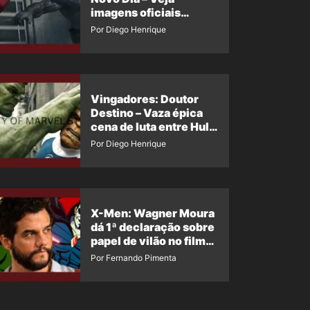
imagens oficiais
descartadas do Hulk
Por Diego Henrique
Cinza no filme
Vingadores: Doutor
Destino – Vaza épica
cena de luta entre Hulk
e o Coisa
Por Diego Henrique
X-Men: Wagner Moura
dá 1ª declaração sobre
papel de vilão no filme
da Marvel
Por Fernando Pimenta