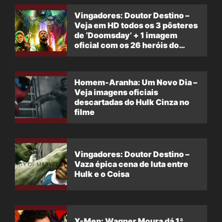
Vingadores: Doutor Destino –
Veja em HD todos os 3 pôsteres
de ‘Doomsday’ + 1 imagem
oficial com os 26 heróis do
filme
Homem-Aranha: Um Novo Dia –
Veja imagens oficiais
descartadas do Hulk Cinza no
filme
Vingadores: Doutor Destino –
Vaza épica cena de luta entre
Hulk e o Coisa
X-Men: Wagner Moura dá 1ª