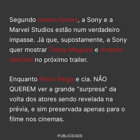
Segundo
muitas fontes
, a Sony e a
Marvel Studios estão num verdadeiro
impasse. Já que, supostamente, a Sony
quer mostrar
Tobey Maguire
e
Andrew
Garfield
no próximo trailer.
Enquanto
Kevin Feige
e cia. NÃO
QUEREM ver a grande “surpresa” da
volta dos atores sendo revelada na
prévia, e sim preservada apenas para o
filme nos cinemas.
PUBLICIDADE