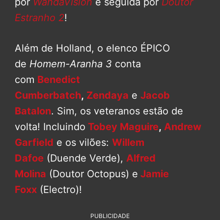
por
WandaVision
e seguida por
Doutor
Estranho 2
!
Além de Holland, o elenco ÉPICO
de
Homem-Aranha 3
conta
com
Benedict
Cumberbatch
,
Zendaya
e
Jacob
Batalon
. Sim, os veteranos estão de
volta! Incluindo
Tobey Maguire
,
Andrew
Garfield
e os vilões:
Willem
Dafoe
(Duende Verde),
Alfred
Molina
(Doutor Octopus) e
Jamie
Foxx
(Electro)!
PUBLICIDADE