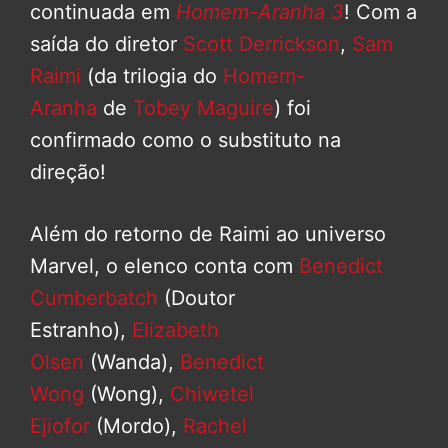
continuada em
Homem-Aranha 3
! Com a
saída do diretor
Scott Derrickson
,
Sam
Raimi
(da trilogia do
Homem-
Aranha
de
Tobey Maguire
) foi
confirmado como o substituto na
direção!
Além do retorno de Raimi ao universo
Marvel, o elenco conta com
Benedict
Cumberbatch
(Doutor
Estranho),
Elizabeth
Olsen
(Wanda),
Benedict
Wong
(Wong),
Chiwetel
Ejiofor
(Mordo),
Rachel