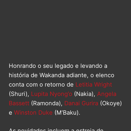
Honrando o seu legado e levando a
história de Wakanda adiante, o elenco
conta com o retorno de
Letitia Wright
(Shuri),
Lupita Nyong’o
(Nakia),
Angela
Bassett
(Ramonda),
Danai Gurira
(Okoye)
e
Winston Duke
(M’Baku).
As novidades incluem a estreia de