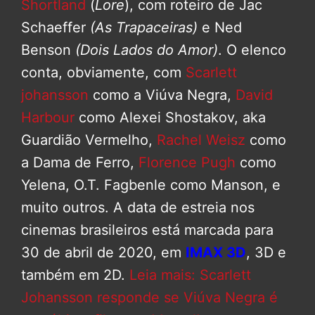
Shortland
(
Lore
), com roteiro de Jac
Schaeffer
(As Trapaceiras)
e Ned
Benson
(Dois Lados do Amor)
. O elenco
conta, obviamente, com
Scarlett
johansson
como a Viúva Negra,
David
Harbour
como Alexei Shostakov, aka
Guardião Vermelho,
Rachel Weisz
como
a Dama de Ferro,
Florence Pugh
como
Yelena, O.T. Fagbenle como Manson, e
muito outros. A data de estreia nos
cinemas brasileiros está marcada para
30 de abril de 2020, em
IMAX 3D
, 3D e
também em 2D.
Leia mais: Scarlett
Johansson responde se Viúva Negra é