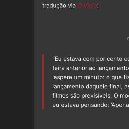
tradução via
O Vício
:
“Eu estava cem por cento co
feira anterior ao lançament
‘espere um minuto: o que fi
lançamento daquele final, a
filmes são previsíveis. O m
eu estava pensando: ‘Apenas