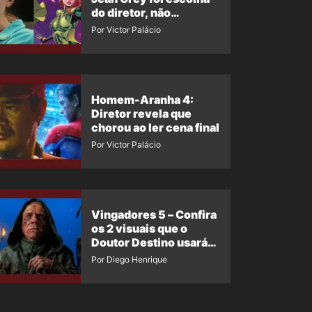
do diretor, não
imposição da Marvel
Por Victor Palácio
Homem-Aranha 4:
Diretor revela que
chorou ao ler cena final
Por Victor Palácio
Vingadores 5 – Confira
os 2 visuais que o
Doutor Destino usará
no filme
Por Diego Henrique