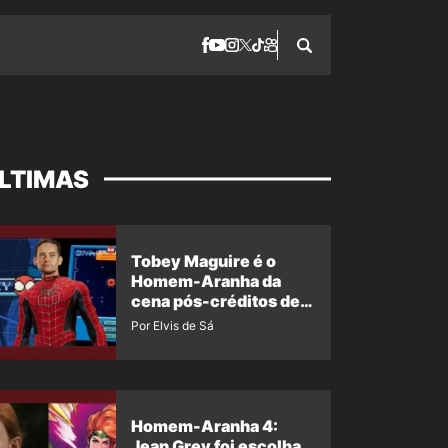
LTIMAS
Tobey Maguire é o
Homem-Aranha da
cena pós-créditos de
Um Novo Dia?
Por Elvis de Sá
Homem-Aranha 4:
Jean Grey foi escolha