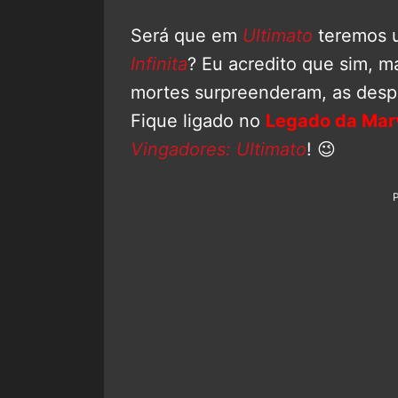
Será que em
Ultimato
teremos u
Infinita
? Eu acredito que sim, 
mortes surpreenderam, as despe
Fique ligado no
Legado da Mar
Vingadores: Ultimato
! 😉